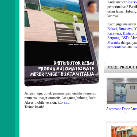
Anda mencari
barri
pemerintahan? Past
tahan lama. Hubungi
lainnya.
Kami juga melayani p
Bekasi
,
Surabaya
,
Y
Karawaci
,
Bintaro
,
Serpong
,
BSD
,
Alam
Merauke
dengan ja
pemerintahan
atau
s
MORE PRODUCT
Jangan ragu, untuk pemasangan jendela otomatis,
pintu atau pagar otomatis, langsung hubungi kami.
Akses mobile version, klik
sini
.
Terima kasih!
Automatic Door Auto
4