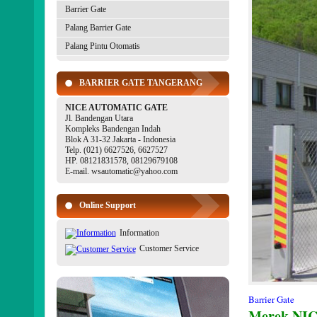
Barrier Gate
Palang Barrier Gate
Palang Pintu Otomatis
BARRIER GATE TANGERANG
NICE AUTOMATIC GATE
Jl. Bandengan Utara
Kompleks Bandengan Indah
Blok A 31-32 Jakarta - Indonesia
Telp. (021) 6627526, 6627527
HP. 08121831578, 08129679108
E-mail. wsautomatic@yahoo.com
Online Support
Information
Customer Service
Barrier Gate
Merek NIC