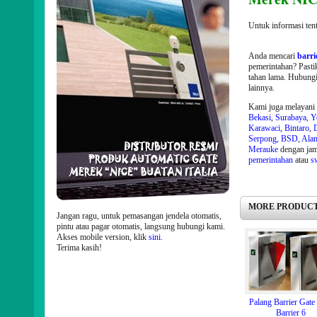
Untuk informasi ten
Anda mencari
barri
pemerintahan? Past
tahan lama. Hubungi
lainnya.
Kami juga melayani p
Bekasi
,
Surabaya
,
Y
Karawaci
,
Bintaro
,
Serpong
,
BSD
,
Alam
Merauke
dengan ja
pemerintahan
atau
s
MORE PRODUCT
Jangan ragu, untuk pemasangan jendela otomatis,
pintu atau pagar otomatis, langsung hubungi kami.
Akses mobile version, klik
sini
.
Terima kasih!
Palang Barrier Gate
Barrier 6