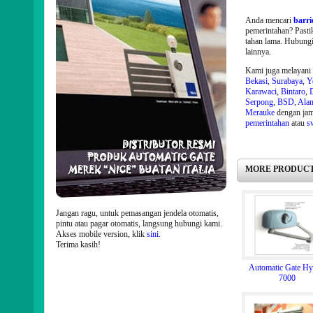
Anda mencari
barri
pemerintahan? Past
tahan lama. Hubungi
lainnya.
Kami juga melayani p
Bekasi
,
Surabaya
,
Y
Karawaci
,
Bintaro
,
Serpong
,
BSD
,
Alam
Merauke
dengan ja
pemerintahan
atau
s
MORE PRODUCT
Jangan ragu, untuk pemasangan jendela otomatis,
pintu atau pagar otomatis, langsung hubungi kami.
Akses mobile version, klik
sini
.
Terima kasih!
Automatic Gate H
7000