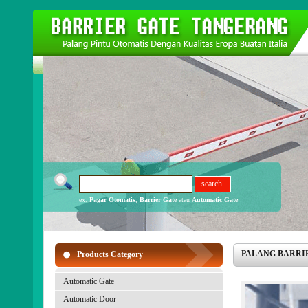
ex.
Pagar Otomatis
,
Barrier Gate
atau
Automatic Gate
PALANG BARRIER 
Products Category
Automatic Gate
Automatic Door